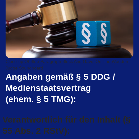
Close-up Of Blue Paragraph Block And Gavel On The Wooden
Judge Soundboard
Angaben gemäß § 5 DDG /
Medienstaatsvertrag
(ehem. § 5 TMG):
Verantwortlich für den Inhalt (§
55 Abs. 2 RStV):